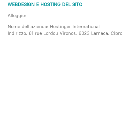
WEBDESIGN E HOSTING DEL SITO
Alloggio:
Nome dell'azienda: Hostinger International
Indirizzo: 61 rue Lordou Vironos, 6023 Larnaca, Cipro
Contatto: compliance@hostinger.com
Sito web : AACreation
RACCOLTA DEI DATI PERSONALI
Per saperne di più sulla raccolta e il trattamento dei
dati personali e sull'uso dei cookie, consultare la
Politica di gestione dei dati personali.
Vedere la nostra
politica sui dati personali
.