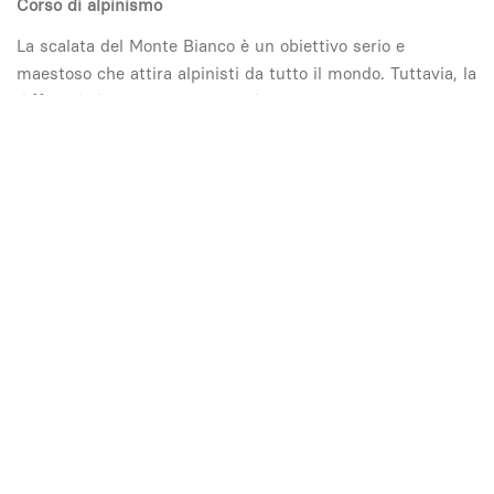
Corso di alpinismo
La scalata del Monte Bianco è un obiettivo serio e
maestoso che attira alpinisti da tutto il mondo. Tuttavia, la
difficoltà di questa vetta non deve essere sottovalutata:
compiere l'ascensione del Monte Bianco è un'impresa
importante che segna una carriera per gli alpinisti e gli
amanti della montagna.
A partire da
2410
MAGGIORI INFORMAZIONI