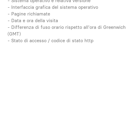
- Sistema operativo e relativa versione
- Interfaccia grafica del sistema operativo
- Pagine richiamate
- Data e ora della visita
- Differenza di fuso orario rispetto all'ora di Greenwich
(GMT)
- Stato di accesso / codice di stato http
- Quantità di dati trasmessi
- Referente
- Fornitore di servizi Internet dell'utente
I file di log contengono l'indirizzo IP dell'utente, che
però viene troncato prima della registrazione. Pertanto,
non è possibile associarlo e i vostri dati non saranno
memorizzati insieme ad altre informazioni personali.
La fornitura del nostro sito richiede il trattamento dei
dati di cui sopra.
La base giuridica per il trattamento dei dati a fini di
anonimizzazione è l'art. 6 (1) lit. f GDPR.
CONTATTO / ACCETTAZIONE DELLE OFFERTE